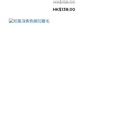
HK$158.00
HK$138.00