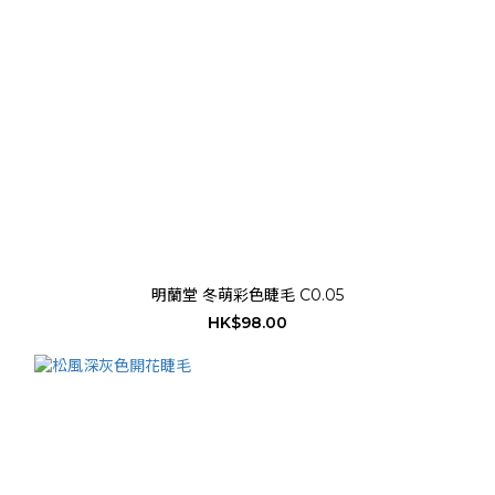
明蘭堂 冬萌彩色睫毛 C0.05
HK$98.00