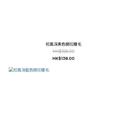
松風深紫色開花睫毛
HK$158.00
HK$138.00