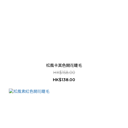
松風卡其色開花睫毛
HK$158.00
HK$138.00