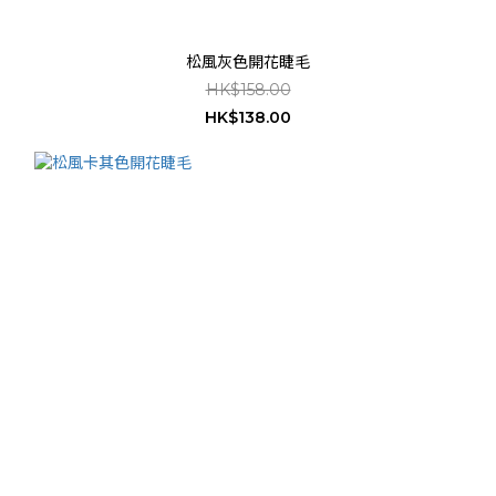
松風灰色開花睫毛
HK$158.00
HK$138.00