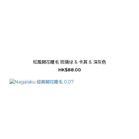
松風開花睫毛 琉璃绿 & 卡其 & 深灰色
HK$88.00