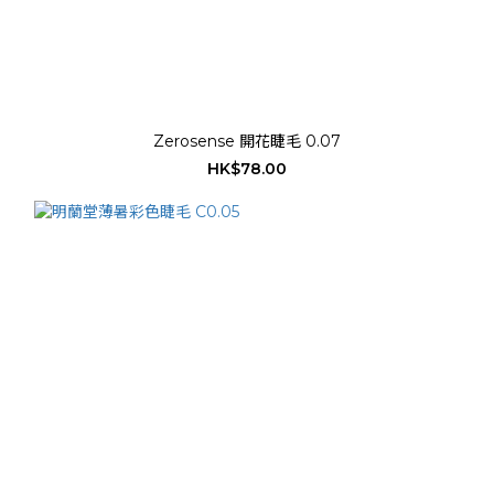
Zerosense 開花睫毛 0.07
HK$78.00