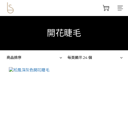
開花睫毛
商品排序
每頁顯示 24 個