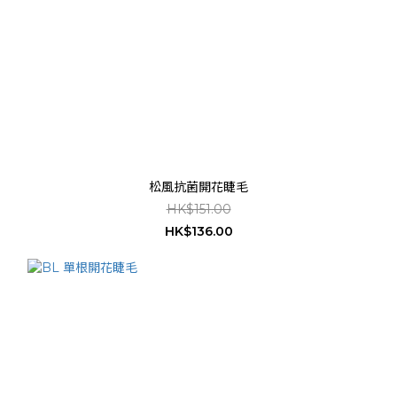
松風抗菌開花睫毛
HK$151.00
HK$136.00