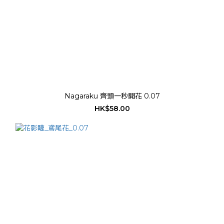
Nagaraku 齊頭一秒開花 0.07
HK$58.00