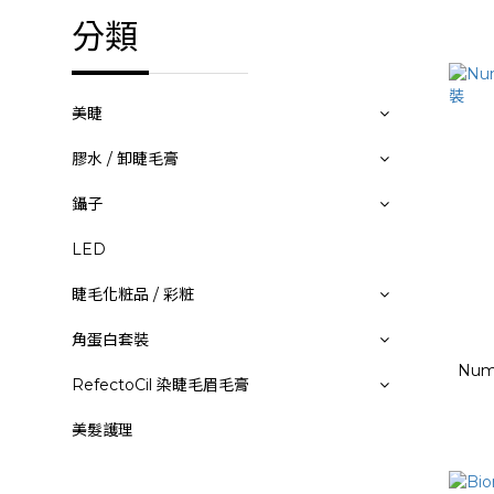
分類
美睫
膠水 / 卸睫毛膏
鑷子
LED
睫毛化粧品 / 彩粧
角蛋白套裝
Nu
RefectoCil 染睫毛眉毛膏
美髮護理