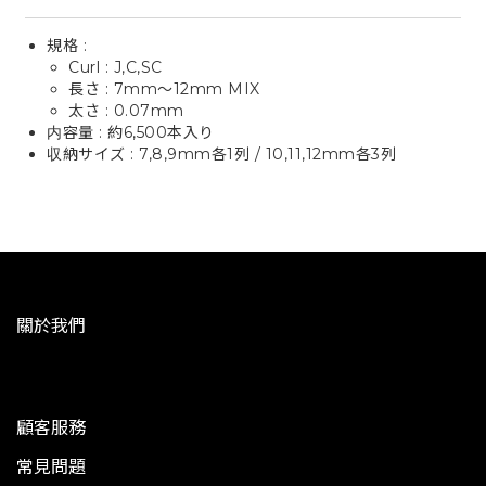
規格 :
Curl : J,C,SC
長さ : 7mm〜12mm MIX
太さ : 0.07mm
内容量 : 約6,500本入り
収納サイズ : 7,8,9mm各1列 / 10,11,12mm各3列
關於我們
顧客服務
常見問題