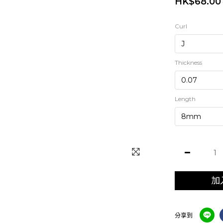
HK$68.00
Curl
Thickness
Length
加
分享到