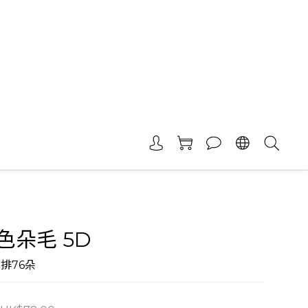
色朵毛 5D
4 排76朵