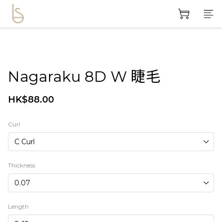
Nagaraku 8D W 睫毛
HK$88.00
Curl
Thickness
Length