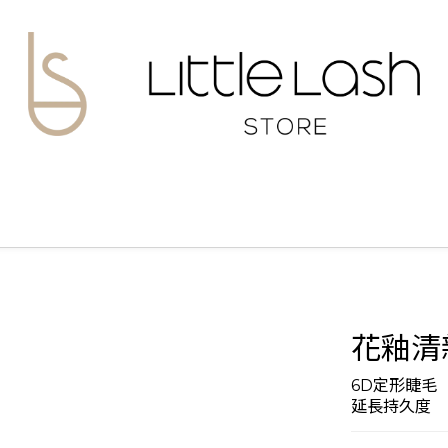
花釉清新
6D定形睫毛
延長持久度