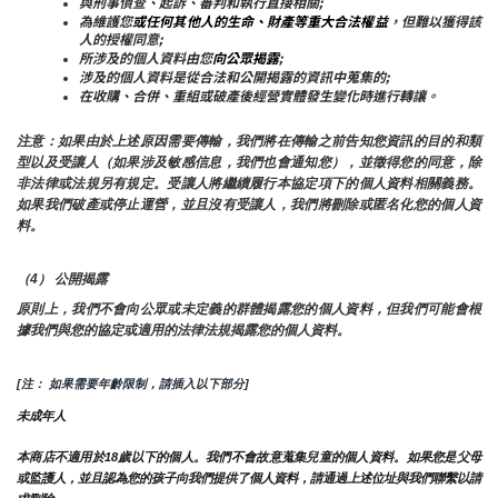
與刑事偵查、起訴、審判和執行直接相關;
為維護您
或任何其他人的生命、財產等重大合法權益
，但難以獲得該
人的授權同意;
所涉及的個人資料由您
向公眾揭露
;
涉及的個人資料是從合法和公開揭露的資訊中蒐集的;
在收購、合併、重組或破產後經營實體發生變化時進行轉讓。
注意：如果由於上述原因需要傳輸，我們將在傳輸之前告知您資訊的目的和類
型以及受讓人（如果涉及敏感信息，我們也會通知您），並徵得您的同意，除
非法律或法規另有規定。受讓人將繼續履行本協定項下的個人資料相關義務。
如果我們破產或停止運營，並且沒有受讓人，我們將刪除或匿名化您的個人資
料。
（4） 公開揭露
原則上，我們不會向公眾或未定義的群體揭露您的個人資料，但我們可能會根
據我們與您的協定或適用的法律法規揭露您的個人資料。
[注： 如果需要年齡限制，請插入以下部分]
未成年人
本商店不適用於18歲以下的個人。我們不會故意蒐集兒童的個人資料。如果您是父母
或監護人，並且認為您的孩子向我們提供了個人資料，請通過上述位址與我們聯繫以請