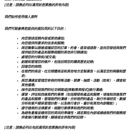
[注意：請務必列出適用於您業務的所有內容]
我們如何使用個人資料
我們可能會將您提供的資訊用於以下目的：
向您發送促銷內容或其他通信;
向您提供所要求的信息和服務;
與您聯繫以跟進或確認您的訂單，約會，退貨或退款，並向您發送與我們
提供給您的產品和服務相關的其他非行銷通信;
處理您的付款和/或交易;
創建和管理您的帳戶，包括訪問您的購買歷史記錄;
回復您的詢問;
在我們的商店、社交媒體商店和其他地方定製廣告，以滿足您的興趣和歷
史;
與您溝通並管理您參與的特殊活動、競賽、抽獎、活動（如有）、調查和
其他優惠;
操作並與您就我們的社交網路或[移動應用程式]進行溝通;
運營、評估和改進我們的業務（包括開發新產品和服務，增強和改進我們
的產品和服務，管理我們的溝通，分析我們的產品，執行市場研究、數據
分析和客戶關係管理計劃，以及執行會計、審計和其他內部職能）;
遵守適用的法律要求、相關行業標準和我們的政策;
為避免重複並確保您的資訊的準確性，請定期在內部或通過我們的服務提
供者進行數據清理，鏈接或合併我們的記錄。
[注意：請務必列出包括適用於您業務的所有內容]