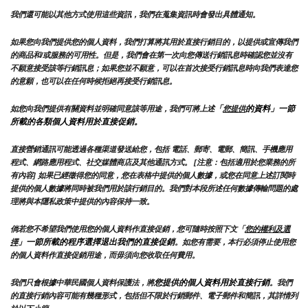
我們還可能以其他方式使用這些資訊，我們在蒐集資訊時會發出具體通知。
如果您向我們提供您的個人資料，我們打算將其用於直接行銷目的，以提供或宣傳我們
的商品和/或服務的可用性。但是，我們會在第一次向您傳送行銷訊息時確認您並沒有
不願意接受該等行銷訊息；如果您並不願意，可以在首次接受行銷訊息時向我們表達您
的意願，也可以在任何時候拒絕再接受行銷訊息。
「
的資料」一節
如您向我們提供有關資料並明確同意該等用途，我們可將上述
您提供
所載的各類個人資料用於直接促銷。
直接營銷通訊可能透過各種渠道發送給您，包括 電話、郵寄、電郵、簡訊、手機應用
程式、網路應用程式、社交媒體商店及其他通訊方式。 [注意：包括適用於您業務的所
有內容] 如果已經徵得您的同意，您在表格中提供的個人數據，或您在同意上述訂閱時
提供的個人數據將同時被我們用於該行銷目的。我們對本段所述任何數據傳輸問題的處
理將與本隱私政策中提供的內容保持一致。
倘若您不希望我們使用您的個人資料作直接促銷，您可隨時按照下文「
您的權利及選
」一節所載的程序選擇退出我們的直接促銷
擇
。如您有需要，本行必須停止使用您
的個人資料作直接促銷用途，而毋須向您收取任何費用。
您提供的個人資料用於直接行銷
我們只會根據中華民國個人資料保護法，將
。我們
的直接行銷內容可能有幾種形式，包括但不限於行銷郵件、電子郵件和簡訊，其詳情列