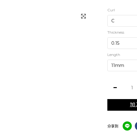
Curl
Thickness
Length
加
分享到